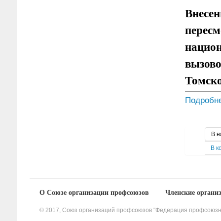
Внесен
пересм
национ
вызово
Томско
Подробне
В н
В к
О Союзе организации профсоюзов
Членcкие органи
© 2017, Союз организаций профсоюзов "Федерация профсоюзны